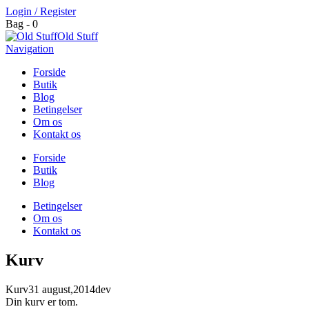
Login / Register
Bag - 0
Old Stuff
Navigation
Forside
Butik
Blog
Betingelser
Om os
Kontakt os
Forside
Butik
Blog
Betingelser
Om os
Kontakt os
Kurv
Kurv
31 august,2014
dev
Din kurv er tom.