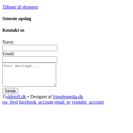
Tilbage til shoppen
Seneste opslag
Kontakt os
Navn:
Email:
Sende
©
oldstuff.dk
•
Designet af
Simplemedia.dk
rss_feed
facebook_account
email_to
youtube_account