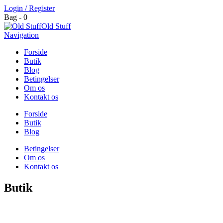
Login / Register
Bag - 0
Old Stuff
Navigation
Forside
Butik
Blog
Betingelser
Om os
Kontakt os
Forside
Butik
Blog
Betingelser
Om os
Kontakt os
Butik