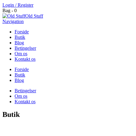
Login / Register
Bag - 0
Old Stuff
Navigation
Forside
Butik
Blog
Betingelser
Om os
Kontakt os
Forside
Butik
Blog
Betingelser
Om os
Kontakt os
Butik