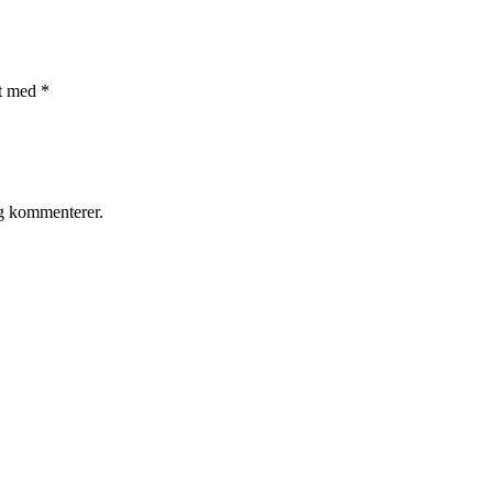
et med
*
eg kommenterer.