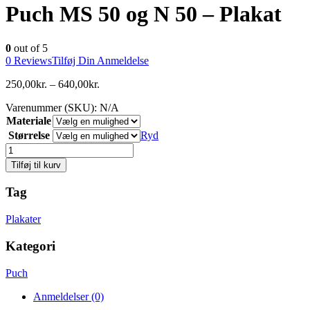
Puch MS 50 og N 50 – Plakat
0
out of 5
0
Reviews
Tilføj Din Anmeldelse
250,00
kr.
–
640,00
kr.
Varenummer (SKU):
N/A
Materiale
Størrelse
Ryd
Antal
Tilføj til kurv
Tag
Plakater
Kategori
Puch
Anmeldelser (0)