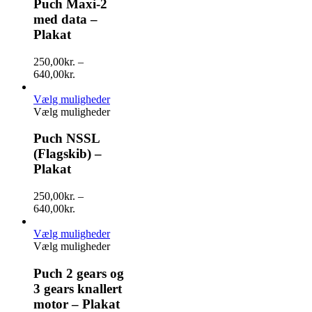
Puch Maxi-2
med data –
Plakat
250,00
kr.
–
640,00
kr.
Vælg muligheder
Vælg muligheder
Puch NSSL
(Flagskib) –
Plakat
250,00
kr.
–
640,00
kr.
Vælg muligheder
Vælg muligheder
Puch 2 gears og
3 gears knallert
motor – Plakat