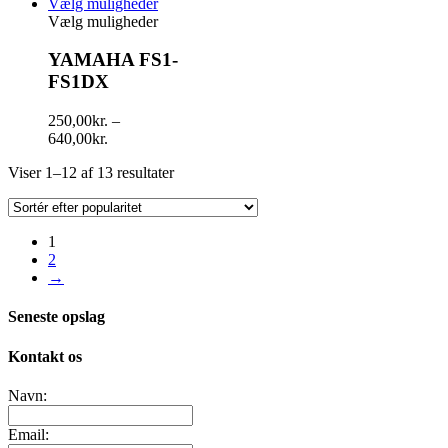
Vælg muligheder
Vælg muligheder
YAMAHA FS1-
FS1DX
250,00
kr.
–
640,00
kr.
Viser 1–12 af 13 resultater
1
2
→
Seneste opslag
Kontakt os
Navn:
Email: