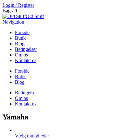
Login / Register
Bag - 0
Old Stuff
Navigation
Forside
Butik
Blog
Betingelser
Om os
Kontakt os
Forside
Butik
Blog
Betingelser
Om os
Kontakt os
Yamaha
Vælg muligheder