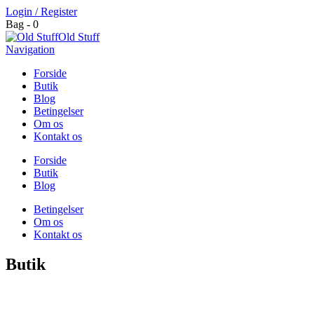
Login / Register
Bag - 0
Old Stuff
Navigation
Forside
Butik
Blog
Betingelser
Om os
Kontakt os
Forside
Butik
Blog
Betingelser
Om os
Kontakt os
Butik