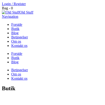
Login / Register
Bag - 0
Old Stuff
Navigation
Forside
Butik
Blog
Betingelser
Om os
Kontakt os
Forside
Butik
Blog
Betingelser
Om os
Kontakt os
Butik