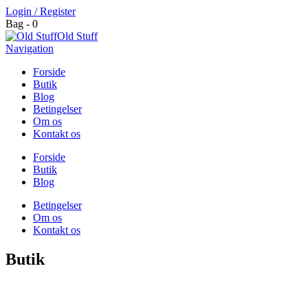
Login / Register
Bag - 0
Old Stuff
Navigation
Forside
Butik
Blog
Betingelser
Om os
Kontakt os
Forside
Butik
Blog
Betingelser
Om os
Kontakt os
Butik