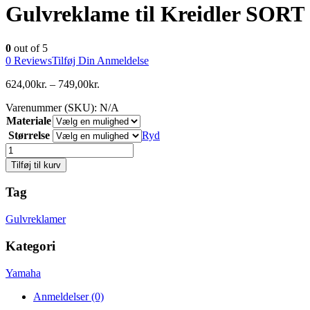
Gulvreklame til Kreidler SORT
0
out of 5
0
Reviews
Tilføj Din Anmeldelse
624,00
kr.
–
749,00
kr.
Varenummer (SKU):
N/A
Materiale
Størrelse
Ryd
Antal
Tilføj til kurv
Tag
Gulvreklamer
Kategori
Yamaha
Anmeldelser (0)