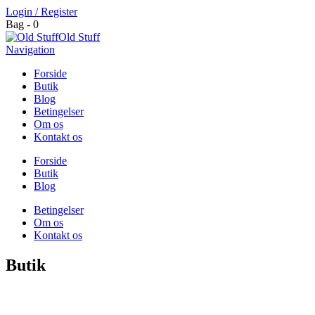
Login / Register
Bag - 0
Old Stuff
Navigation
Forside
Butik
Blog
Betingelser
Om os
Kontakt os
Forside
Butik
Blog
Betingelser
Om os
Kontakt os
Butik