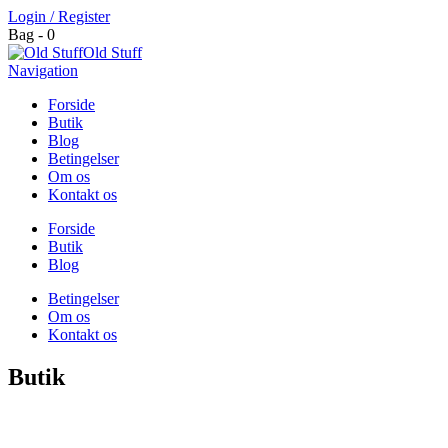
Login / Register
Bag - 0
Old Stuff
Navigation
Forside
Butik
Blog
Betingelser
Om os
Kontakt os
Forside
Butik
Blog
Betingelser
Om os
Kontakt os
Butik