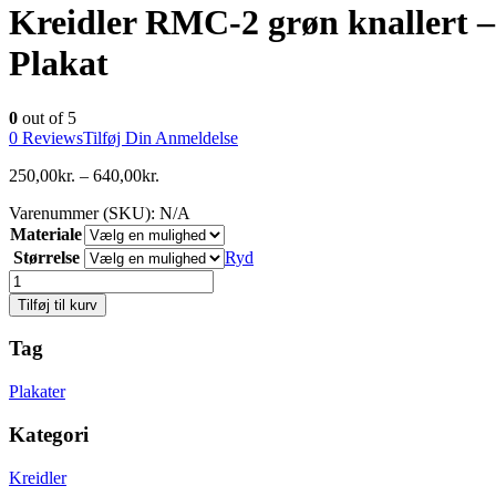
Kreidler RMC-2 grøn knallert –
Plakat
0
out of 5
0
Reviews
Tilføj Din Anmeldelse
250,00
kr.
–
640,00
kr.
Varenummer (SKU):
N/A
Materiale
Størrelse
Ryd
Antal
Tilføj til kurv
Tag
Plakater
Kategori
Kreidler