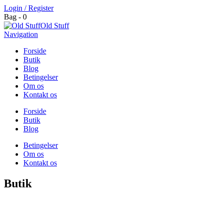
Login / Register
Bag - 0
Old Stuff
Navigation
Forside
Butik
Blog
Betingelser
Om os
Kontakt os
Forside
Butik
Blog
Betingelser
Om os
Kontakt os
Butik