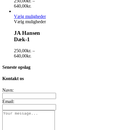
250,00
kr.
–
640,00
kr.
Vælg muligheder
Vælg muligheder
JA Hansen
Dæk-1
250,00
kr.
–
640,00
kr.
Seneste opslag
Kontakt os
Navn:
Email: