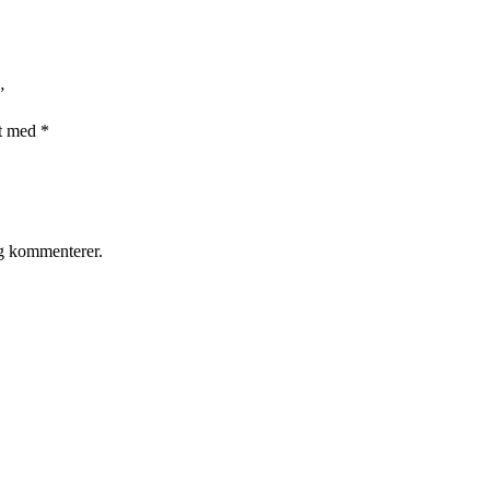
”
et med
*
eg kommenterer.