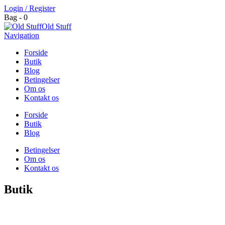
Login / Register
Bag - 0
Old Stuff
Navigation
Forside
Butik
Blog
Betingelser
Om os
Kontakt os
Forside
Butik
Blog
Betingelser
Om os
Kontakt os
Butik